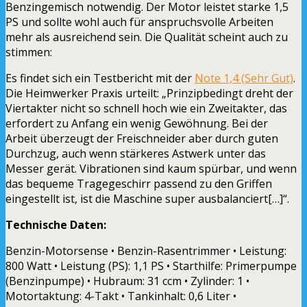
Benzingemisch notwendig. Der Motor leistet starke 1,5
PS und sollte wohl auch für anspruchsvolle Arbeiten
mehr als ausreichend sein. Die Qualität scheint auch zu
stimmen:
Es findet sich ein Testbericht mit der
Note 1,4 (Sehr Gut)
.
Die Heimwerker Praxis urteilt: „Prinzipbedingt dreht der
Viertakter nicht so schnell hoch wie ein Zweitakter, das
erfordert zu Anfang ein wenig Gewöhnung. Bei der
Arbeit überzeugt der Freischneider aber durch guten
Durchzug, auch wenn stärkeres Astwerk unter das
Messer gerät. Vibrationen sind kaum spürbar, und wenn
das bequeme Tragegeschirr passend zu den Griffen
eingestellt ist, ist die Maschine super ausbalanciert[…]“.
Technische Daten:
Benzin-Motorsense • Benzin-Rasentrimmer • Leistung:
800 Watt • Leistung (PS): 1,1 PS • Starthilfe: Primerpumpe
(Benzinpumpe) • Hubraum: 31 ccm • Zylinder: 1 •
Motortaktung: 4-Takt • Tankinhalt: 0,6 Liter •