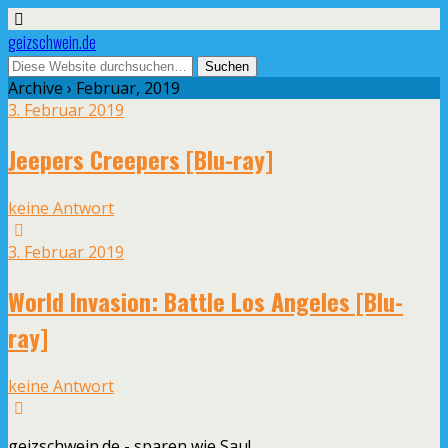
geizschwein.de
Archive › Februar, 2019
3. Februar 2019
Jeepers Creepers [Blu-ray]
keine Antwort
3. Februar 2019
World Invasion: Battle Los Angeles [Blu-
ray]
keine Antwort
geizschwein.de - sparen wie Sau!