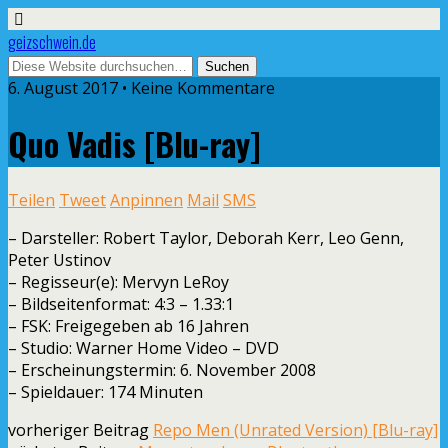
geizschwein.de
6. August 2017 • Keine Kommentare
Quo Vadis [Blu-ray]
Teilen
Tweet
Anpinnen
Mail
SMS
– Darsteller: Robert Taylor, Deborah Kerr, Leo Genn,
Peter Ustinov
– Regisseur(e): Mervyn LeRoy
– Bildseitenformat: 4:3 – 1.33:1
– FSK: Freigegeben ab 16 Jahren
– Studio: Warner Home Video – DVD
– Erscheinungstermin: 6. November 2008
– Spieldauer: 174 Minuten
vorheriger Beitrag
Repo Men (Unrated Version) [Blu-ray]